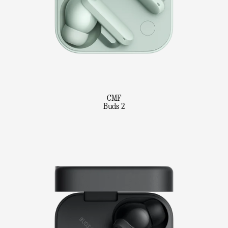
CMF
Buds 2